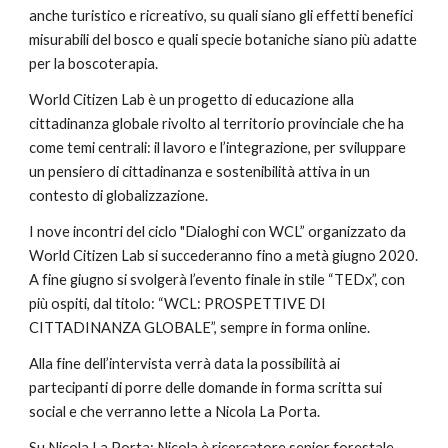
anche turistico e ricreativo, su quali siano gli effetti benefici 
misurabili del bosco e quali specie botaniche siano più adatte 
per la boscoterapia.
World Citizen Lab è un progetto di educazione alla 
cittadinanza globale rivolto al territorio provinciale che ha 
come temi centrali: il lavoro e l’integrazione, per sviluppare 
un pensiero di cittadinanza e sostenibilità attiva in un 
contesto di globalizzazione.
I nove incontri del ciclo "Dialoghi con WCL” organizzato da 
World Citizen Lab si succederanno fino a metà giugno 2020. 
A fine giugno si svolgerà l’evento finale in stile “TEDx”, con 
più ospiti, dal titolo: “WCL: PROSPETTIVE DI 
CITTADINANZA GLOBALE”, sempre in forma online. 
Alla fine dell’intervista verrà data la possibilità ai 
partecipanti di porre delle domande in forma scritta sui 
social e che verranno lette a Nicola La Porta.
Su Nicola La Porta: Nicola è ricercatore senior forestale 