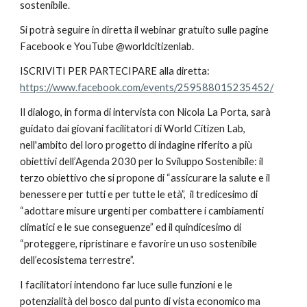
sostenibile.
Si potrà seguire in diretta il webinar gratuito sulle pagine 
Facebook e YouTube @worldcitizenlab.
ISCRIVITI PER PARTECIPARE alla diretta: 
https://www.facebook.com/events/259588015235452/
Il dialogo, in forma di intervista con Nicola La Porta, sarà 
guidato dai giovani facilitatori di World Citizen Lab, 
nell'ambito del loro progetto di indagine riferito a più 
obiettivi dell’Agenda 2030 per lo Sviluppo Sostenibile: il 
terzo obiettivo che si propone di “assicurare la salute e il 
benessere per tutti e per tutte le età”,  il tredicesimo di 
“adottare misure urgenti per combattere i cambiamenti 
climatici e le sue conseguenze” ed il quindicesimo di 
“proteggere, ripristinare e favorire un uso sostenibile 
dell’ecosistema terrestre”.
I facilitatori intendono far luce sulle funzioni e le 
potenzialità del bosco dal punto di vista economico ma 